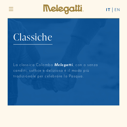
Melegatti
IT
EN
C
l
a
s
s
i
c
h
e
La classica Colomba
Melegatti
, con o senza
canditi, soffice e deliziosa è il modo più
tradizionale per celebrare la Pasqua.