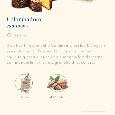
Colombadoro
750/1000 g
Classiche
Il soffice impasto della Colomba Classica Melegatti,
privo di canditi. Finemente ricoperto con una
squisita glassa di zucchero e mandorle e decorato
con mandorle in filetto e granella di zucchero.
Farina
Mandorle