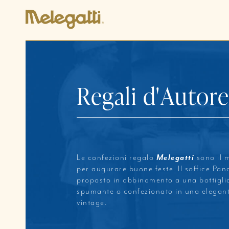
Melegatti
R
e
g
a
l
i
d
'
A
u
t
o
r
Le confezioni regalo
Melegatti
sono il 
per augurare buone feste. Il soffice Pan
proposto in abbinamento a una bottiglia
spumante o confezionato in una elegante
vintage.