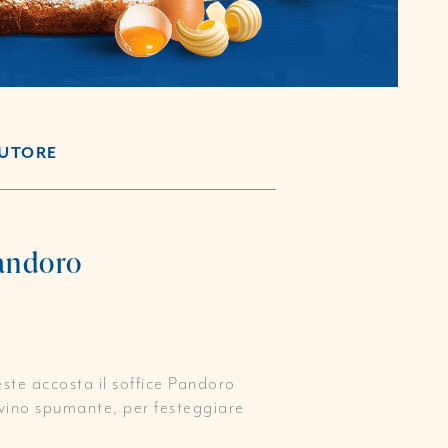
AUTORE
Pandoro
ste accosta il soffice Pandoro
 vino spumante, per festeggiare